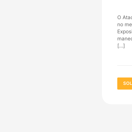
O Ata
no me
Expos
maneq
[…]
SOL