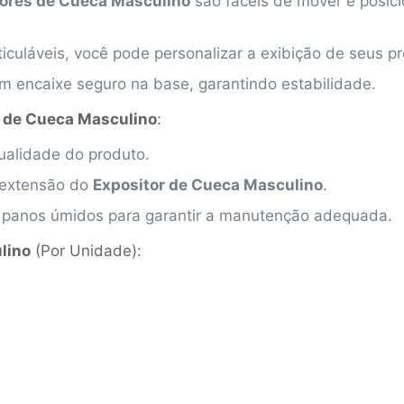
tores de Cueca Masculino
são fáceis de mover e posic
ticuláveis, você pode personalizar a exibição de seus p
um encaixe seguro na base, garantindo estabilidade.
r de Cueca Masculino
:
ualidade do produto.
a extensão do
Expositor de Cueca Masculino
.
 panos úmidos para garantir a manutenção adequada.
lino
(Por Unidade):