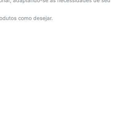
ionar, adaptando-se às necessidades de seu
rodutos como desejar.