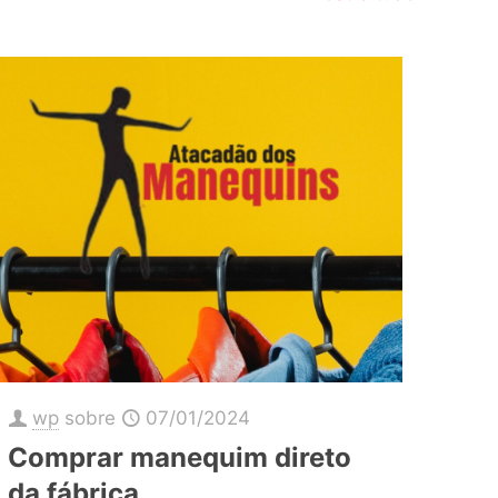
wp
sobre
07/01/2024
Comprar manequim direto
da fábrica