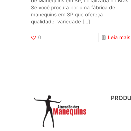
de Manequins em SP, Localizada no Brás
Se você procura por uma fábrica de
manequins em SP que ofereça
qualidade, variedade
[…]
0
Leia mais
PROD