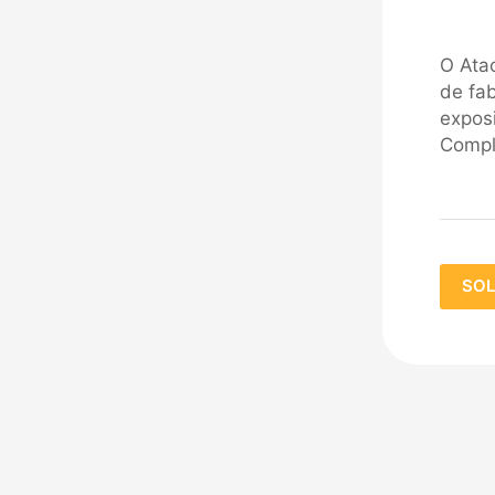
O Ata
de fab
expos
Compl
SOL